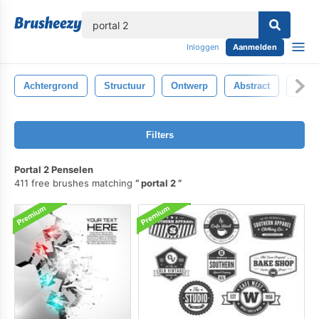
lose
Inloggen
Aanmelden
Achtergrond
Structuur
Ontwerp
Abstract
Wit
Filters
Portal 2 Penselen
411 free brushes matching
portal 2