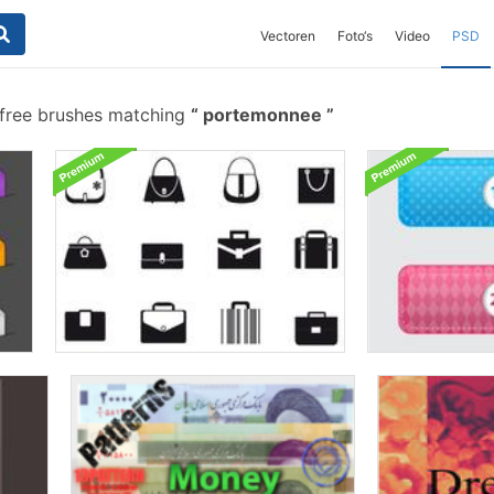
Vectoren
Foto‘s
Video
PSD
free brushes matching
portemonnee