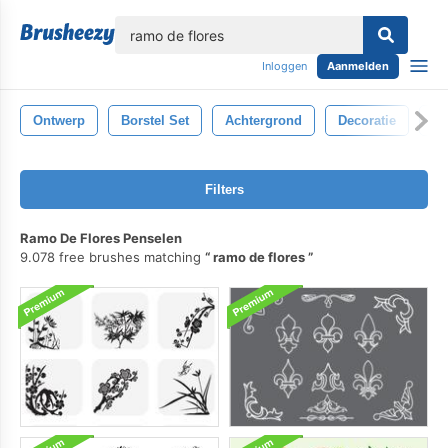
lose
Inloggen
Aanmelden
Ontwerp
Borstel Set
Achtergrond
Decoratie
V
Filters
Ramo De Flores Penselen
9.078 free brushes matching
ramo de flores