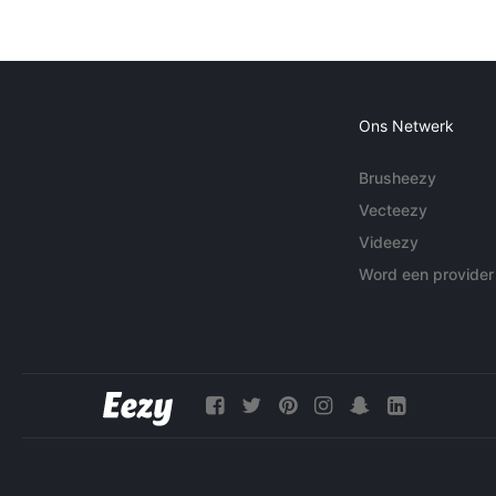
Ons Netwerk
Brusheezy
Vecteezy
Videezy
Word een provider