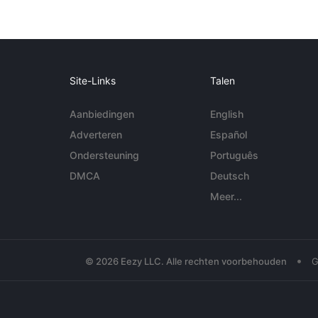
Site-Links
Talen
Aanbiedingen
English
Adverteren
Español
Ondersteuning
Português
DMCA
Deutsch
Meer...
•
© 2026 Eezy LLC. Alle rechten voorbehouden
G