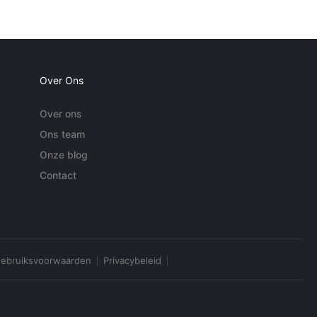
Over Ons
Over ons
Ons team
Onze blog
Contact
ebruiksvoorwaarden
Privacybeleid