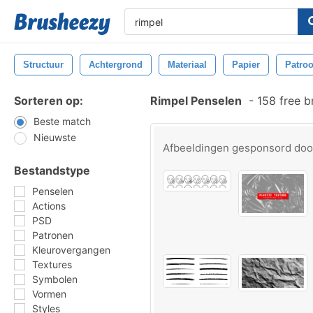
Structuur
Achtergrond
Materiaal
Papier
Patro
Sorteren op:
Rimpel Penselen
-
158 free b
Beste match
Nieuwste
Afbeeldingen gesponsord do
Bestandstype
Penselen
Actions
PSD
Patronen
Kleurovergangen
Textures
Symbolen
Vormen
Styles