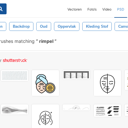
Vectoren
Foto‘s
Video
PSD
on
Backdrop
Oud
Oppervlak
Kleding Stof
Canv
rushes matching
rimpel
or