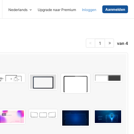
Aanmelden
Nederlands
Upgrade naar Premium
Inloggen
van 4
1