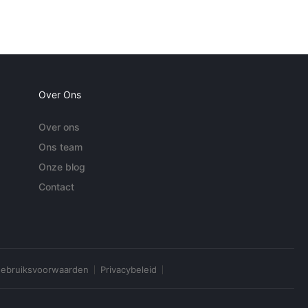
Over Ons
Over ons
Ons team
Onze blog
Contact
ebruiksvoorwaarden
Privacybeleid