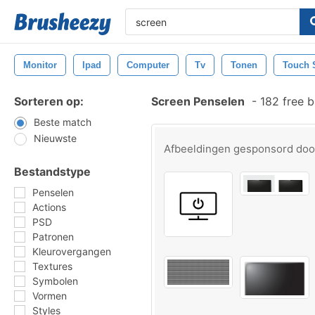
Monitor
Ipad
Computer
Tv
Tonen
Touch 
Sorteren op:
Screen Penselen
-
182 free 
Beste match
Nieuwste
Afbeeldingen gesponsord do
Bestandstype
Penselen
Actions
PSD
Patronen
Kleurovergangen
Textures
Symbolen
Vormen
Styles