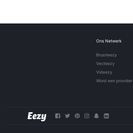
Ons Netwerk
Brusheezy
Vecteezy
Videezy
Word een provider