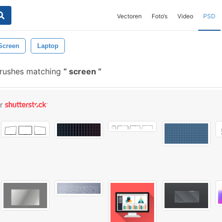
Vectoren
Foto‘s
Video
PSD
Screen
Laptop
brushes matching
screen
or