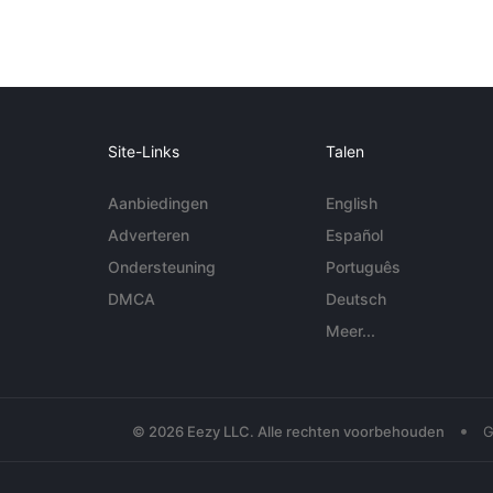
Site-Links
Talen
Aanbiedingen
English
Adverteren
Español
Ondersteuning
Português
DMCA
Deutsch
Meer...
•
© 2026 Eezy LLC. Alle rechten voorbehouden
G