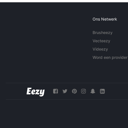
Ons Netwerk
Brusheezy
Vecteezy
Videezy
Word een provider