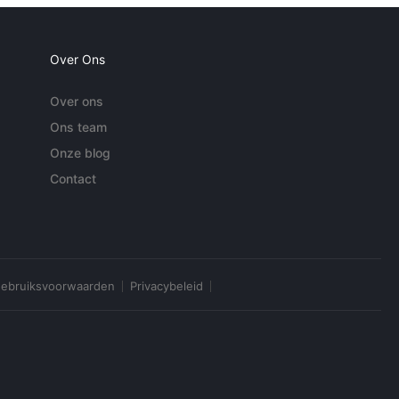
Over Ons
Over ons
Ons team
Onze blog
Contact
ebruiksvoorwaarden
Privacybeleid