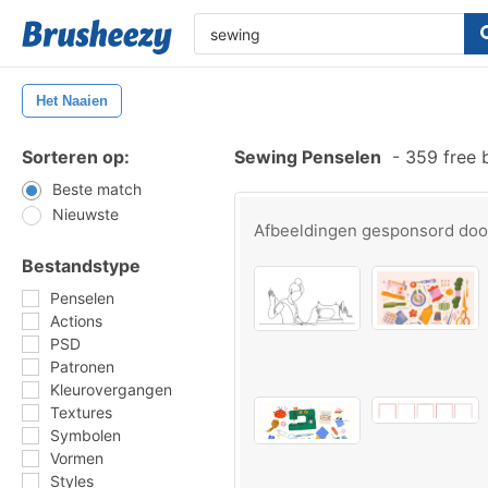
Het Naaien
Sorteren op:
Sewing Penselen
-
359 free 
Beste match
Nieuwste
Afbeeldingen gesponsord do
Bestandstype
Penselen
Actions
PSD
Patronen
Kleurovergangen
Textures
Symbolen
Vormen
Styles