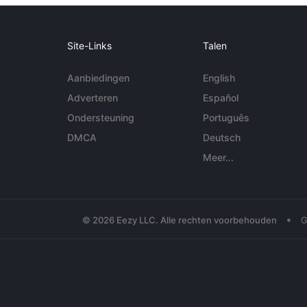
Site-Links
Talen
Aanbiedingen
English
Adverteren
Español
Ondersteuning
Português
DMCA
Deutsch
Meer...
•
© 2026 Eezy LLC. Alle rechten voorbehouden
G