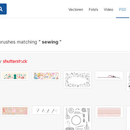
Vectoren
Foto‘s
Video
PSD
brushes matching
sewing
or