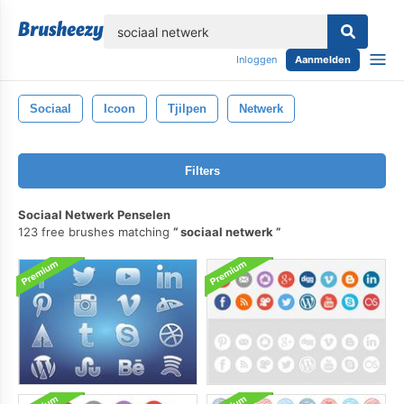
lose
Inloggen
Aanmelden
Sociaal
Icoon
Tjilpen
Netwerk
Filters
Sociaal Netwerk Penselen
123 free brushes matching
sociaal netwerk