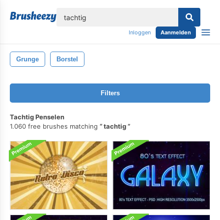
lose
Inloggen
Aanmelden
Grunge
Borstel
Filters
Tachtig Penselen
1.060 free brushes matching
tachtig