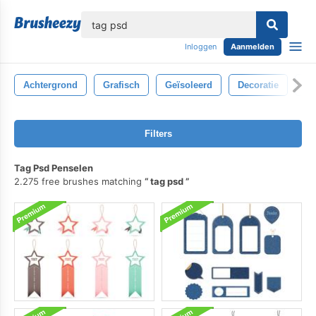
lose
Inloggen
Aanmelden
Achtergrond
Grafisch
Geïsoleerd
Decoratie
De
Filters
Tag Psd Penselen
2.275 free brushes matching
tag psd