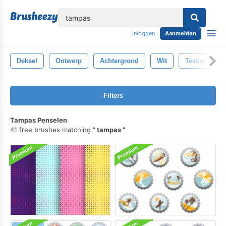
lose
Inloggen
Aanmelden
Deksel
Ontwerp
Achtergrond
Wit
Textiel
Filters
Tampas Penselen
41 free brushes matching
tampas