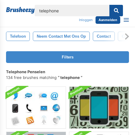
lose
Inloggen
Aanmelden
Telefoon
Neem Contact Met Ons Op
Contact
Commu
Filters
Telephone Penselen
134 free brushes matching
telephone