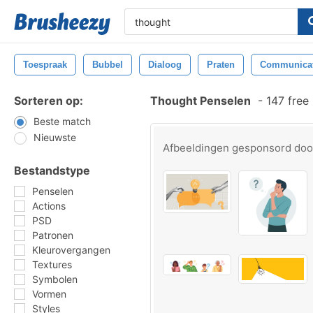
Toespraak
Bubbel
Dialoog
Praten
Communicat
Sorteren op:
Thought Penselen
-
147 free
Beste match
Nieuwste
Afbeeldingen gesponsord do
Bestandstype
Penselen
Actions
PSD
Patronen
Kleurovergangen
Textures
Symbolen
Vormen
Styles