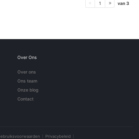
van 3
1
Over Ons
Over ons
Ons team
Onze blog
Contact
ebruiksvoorwaarden
Privacybeleid