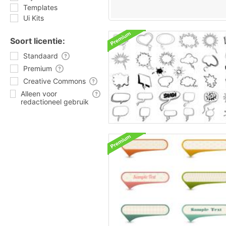
Templates
Ui Kits
Soort licentie:
Standaard
Premium
Creative Commons
Alleen voor
redactioneel gebruik