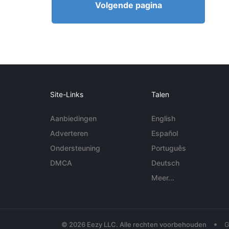
Volgende pagina
Site-Links
Talen
Aanbiedingen
English
Adverteren
Español
Ondersteuning
Português
DMCA
Deutsch
Meer...
•
© 2026 Eezy LLC. Alle rechten voorbehouden
G