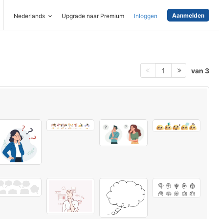
Aanmelden
Nederlands
Upgrade naar Premium
Inloggen
van 3
1