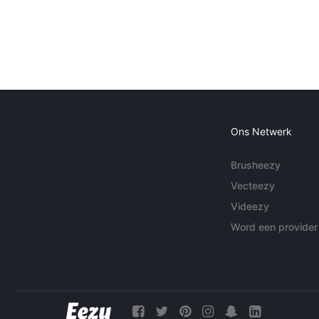
Ons Netwerk
Brusheezy
Vecteezy
Videezy
Word een provider