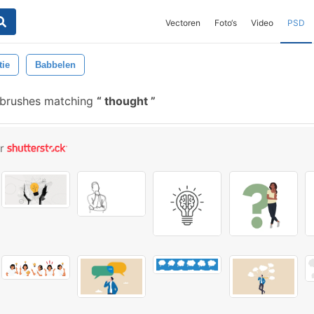
Vectoren
Foto‘s
Video
PSD
ie
Babbelen
 brushes matching
thought
or