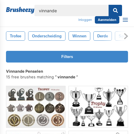
lose
Inloggen
Aanmelden
Trofee
Onderscheiding
Winnen
Derde
Sport
Filters
Vinnande Penselen
15 free brushes matching
vinnande