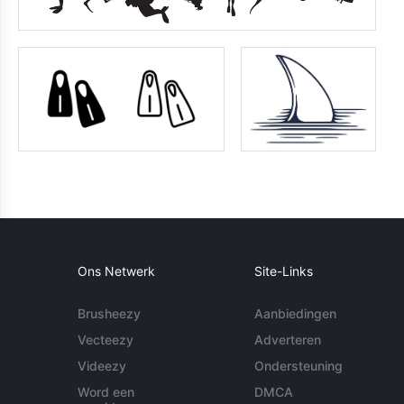
Ons Netwerk
Site-Links
Brusheezy
Aanbiedingen
Vecteezy
Adverteren
Videezy
Ondersteuning
Word een
DMCA