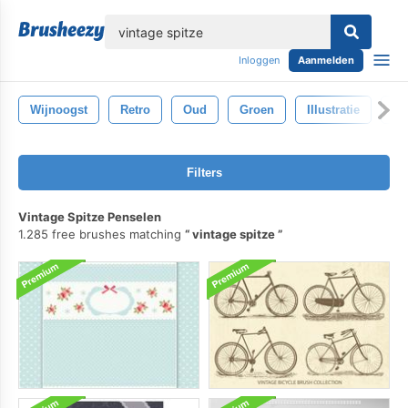
lose
Inloggen
Aanmelden
Wijnoogst
Retro
Oud
Groen
Illustratie
Wi
Filters
Vintage Spitze Penselen
1.285 free brushes matching
vintage spitze