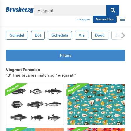
lose
Inloggen
Aanmelden
Schedel
Bot
Schedels
Vis
Dood
Zwart
Filters
Visgraat Penselen
131 free brushes matching
visgraat