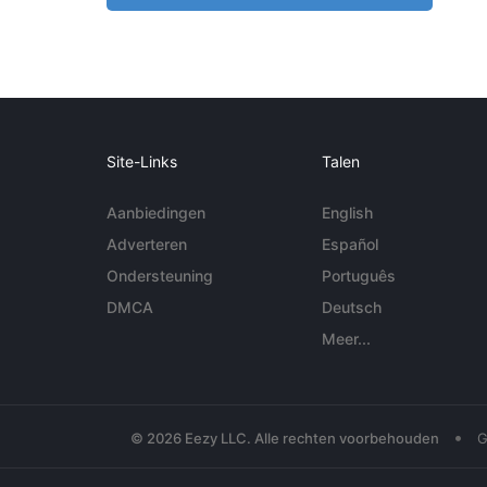
Site-Links
Talen
Aanbiedingen
English
Adverteren
Español
Ondersteuning
Português
DMCA
Deutsch
Meer...
•
© 2026 Eezy LLC. Alle rechten voorbehouden
G