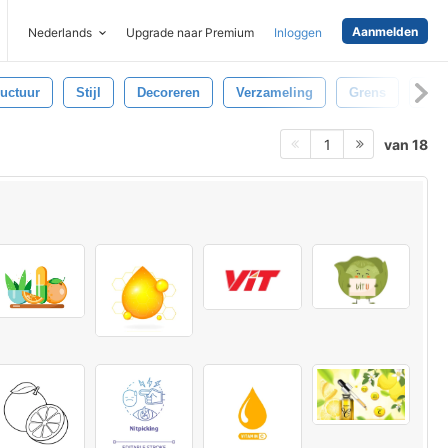
Aanmelden
Nederlands
Upgrade naar Premium
Inloggen
ructuur
Stijl
Decoreren
Verzameling
Grens
Sjaa
van 18
1