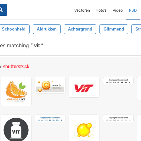
Vectoren
Foto‘s
Video
PSD
Schoonheid
Afdrukken
Achtergrond
Glimmend
St
hes matching
vit
or