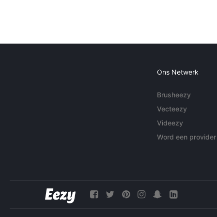
Ons Netwerk
Brusheezy
Vecteezy
Videezy
Word een provider