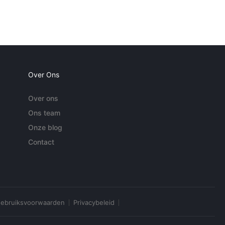
Over Ons
Over ons
Ons team
Onze blog
Contact
ebruiksvoorwaarden
Privacybeleid