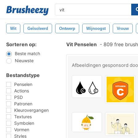
Wit
Geïsoleerd
Ontwerp
Wijnoogst
Vrouw
Sorteren op:
Vit Penselen
-
809 free brus
Beste match
Nieuwste
Afbeeldingen gesponsord do
Bestandstype
Penselen
Actions
PSD
Patronen
Kleurovergangen
Textures
Symbolen
Vormen
Styles