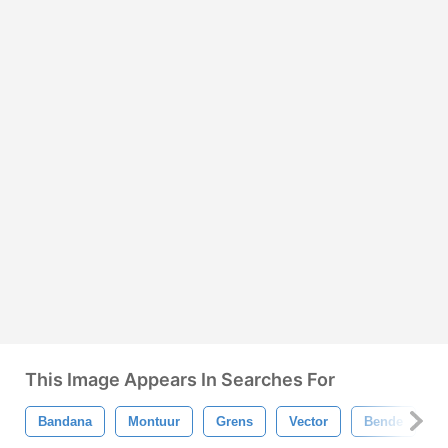
This Image Appears In Searches For
Bandana
Montuur
Grens
Vector
Bende
A