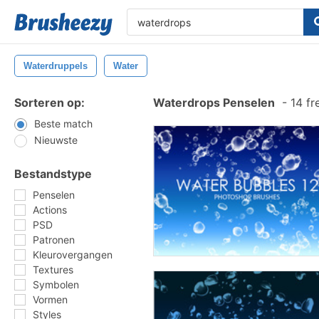
Waterdruppels
Water
Sorteren op:
Waterdrops Penselen
-
14 fr
Beste match
Nieuwste
Bestandstype
Penselen
Actions
PSD
Patronen
Kleurovergangen
Textures
Symbolen
Vormen
Styles