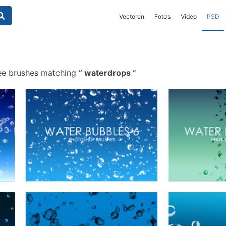
Vectoren
Foto‘s
Video
PSD
ee brushes matching
waterdrops