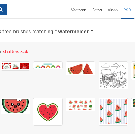
Vectoren
Foto‘s
Video
PSD
 free brushes matching
watermeloen
or