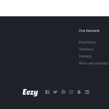
Ons Netwerk
Brusheezy
Vecteezy
Videezy
Word een provider