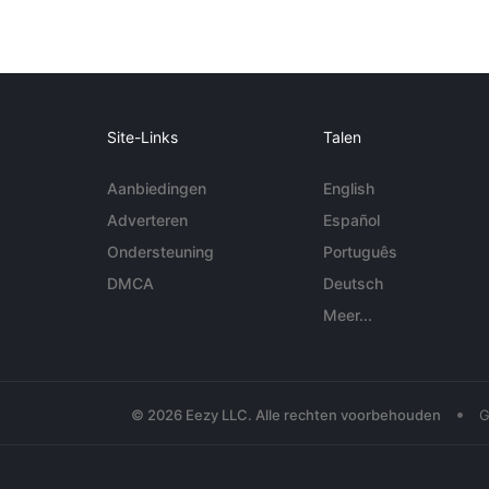
Site-Links
Talen
Aanbiedingen
English
Adverteren
Español
Ondersteuning
Português
DMCA
Deutsch
Meer...
•
© 2026 Eezy LLC. Alle rechten voorbehouden
G