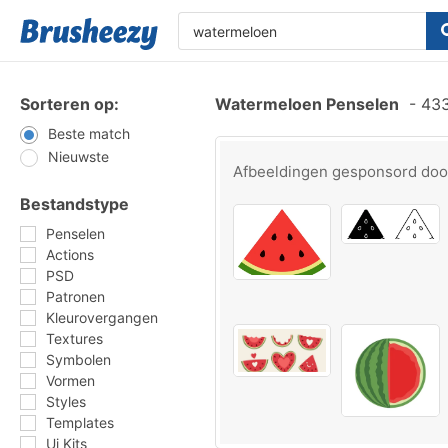
Sorteren op:
Watermeloen Penselen
-
433
Beste match
Nieuwste
Afbeeldingen gesponsord do
Bestandstype
Penselen
Actions
PSD
Patronen
Kleurovergangen
Textures
Symbolen
Vormen
Styles
Templates
Ui Kits