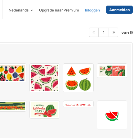
Aanmelden
Nederlands
Upgrade naar Premium
Inloggen
van 9
1