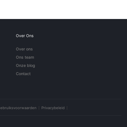
Over Ons
Over ons
Ons team
Onze blog
Contact
ebruiksvoorwaarden
Privacybeleid