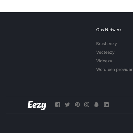
Ons Netwerk
Brusheezy
Vecteezy
Videezy
Word een provider