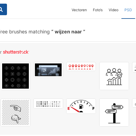
Vectoren
Foto‘s
Video
PSD
ree brushes matching
wijzen naar
or