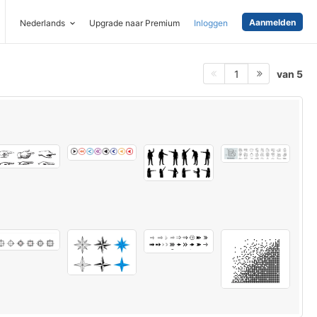
Aanmelden
Nederlands
Upgrade naar Premium
Inloggen
van 5
1