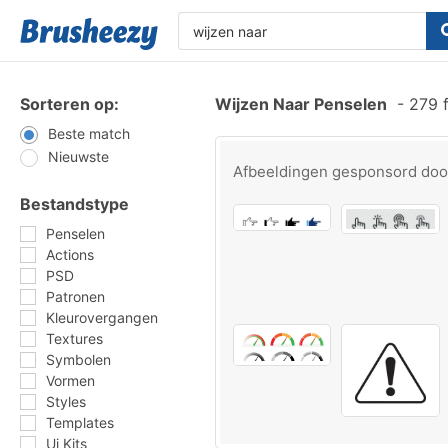
Sorteren op:
Wijzen Naar Penselen
-
279 f
Beste match
Nieuwste
Afbeeldingen gesponsord do
Bestandstype
Penselen
Actions
PSD
Patronen
Kleurovergangen
Textures
Symbolen
Vormen
Styles
Templates
Ui Kits