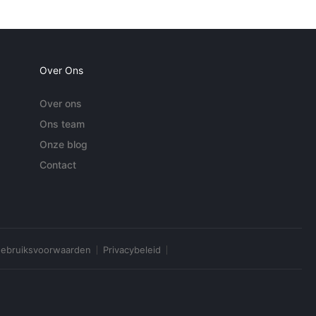
Over Ons
Over ons
Ons team
Onze blog
Contact
ebruiksvoorwaarden
Privacybeleid