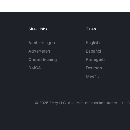
Site-Links
Talen
Aanbiedingen
English
Adverteren
Español
Ondersteuning
Português
DMCA
Deutsch
Meer...
•
© 2026 Eezy LLC. Alle rechten voorbehouden
G