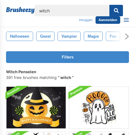
lose
Inloggen
Aanmelden
Halloween
Geest
Vampier
Magie
Fee
Filters
Witch Penselen
391 free brushes matching
witch