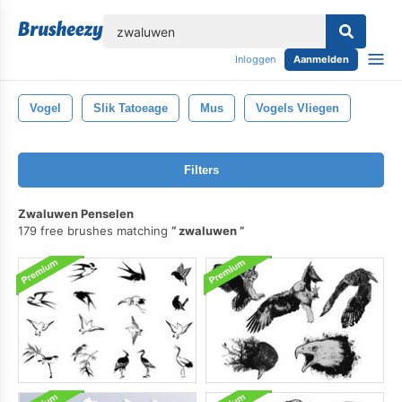
lose
Inloggen
Aanmelden
Vogel
Slik Tatoeage
Mus
Vogels Vliegen
Filters
Zwaluwen Penselen
179 free brushes matching
zwaluwen