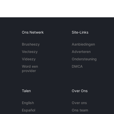
Ons Netwerk
Site-Links
Brusheezy
Aanbiedingen
Vecteezy
Adverteren
Videezy
Ondersteuning
Word een
DMCA
provider
Talen
Over Ons
English
Over ons
Español
Ons team