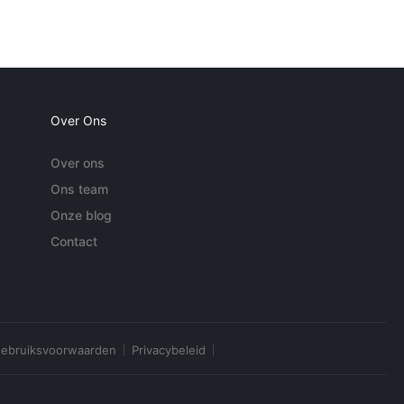
Over Ons
Over ons
Ons team
Onze blog
Contact
ebruiksvoorwaarden
Privacybeleid