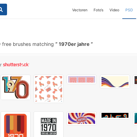
Vectoren
Foto‘s
Video
PSD
 free brushes matching
1970er jahre
or