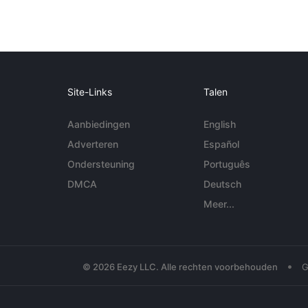
Site-Links
Talen
Aanbiedingen
English
Adverteren
Español
Ondersteuning
Português
DMCA
Deutsch
Meer...
•
© 2026 Eezy LLC. Alle rechten voorbehouden
G