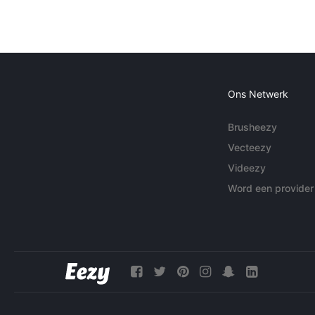
Ons Netwerk
Brusheezy
Vecteezy
Videezy
Word een provider