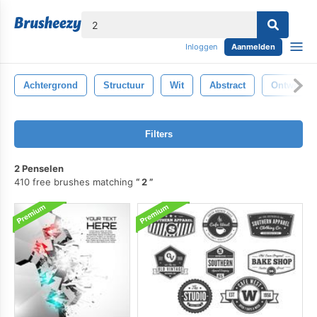
lose
Inloggen
Aanmelden
Achtergrond
Structuur
Wit
Abstract
Ontwerp
Filters
2 Penselen
410 free brushes matching
2