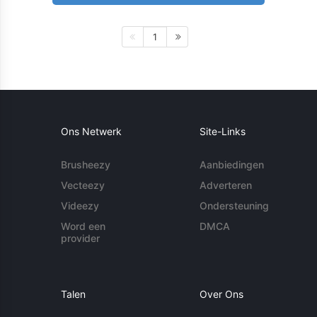
1
Ons Netwerk
Site-Links
Brusheezy
Aanbiedingen
Vecteezy
Adverteren
Videezy
Ondersteuning
Word een
DMCA
provider
Talen
Over Ons