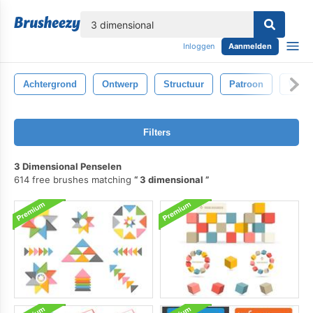
lose
Inloggen
Aanmelden
Achtergrond
Ontwerp
Structuur
Patroon
Wit
Filters
3 Dimensional Penselen
614 free brushes matching
3 dimensional