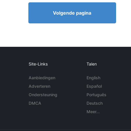
Volgende pagina
Site-Links
Talen
Aanbiedingen
English
Adverteren
Español
Ondersteuning
Português
DMCA
Deutsch
Meer...