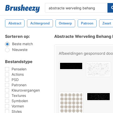
Abstract
Achtergrond
Ontwerp
Patroon
Zwart
Sorteren op:
Abstracte Werveling Behang
Beste match
Nieuwste
Afbeeldingen gesponsord do
Bestandstype
Penselen
Actions
PSD
Patronen
Kleurovergangen
Textures
Symbolen
Vormen
Styles