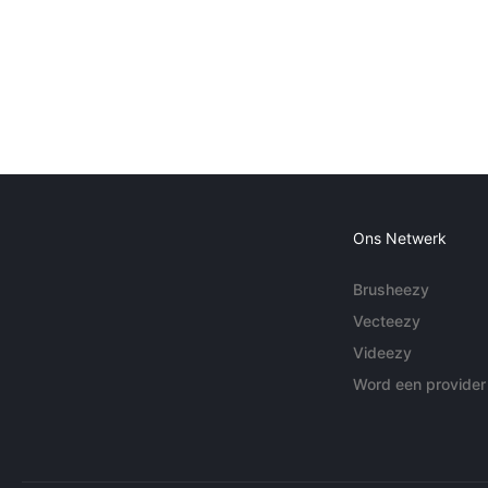
Ons Netwerk
Brusheezy
Vecteezy
Videezy
Word een provider