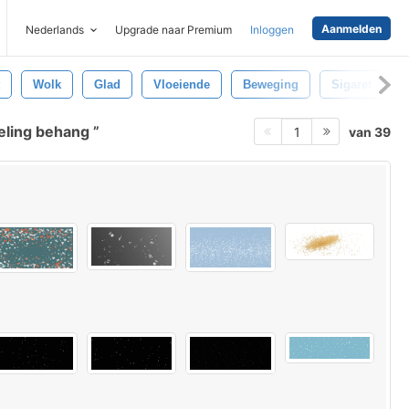
Aanmelden
Nederlands
Upgrade naar Premium
Inloggen
Wolk
Glad
Vloeiende
Beweging
Sigaret
eling behang
van 39
1