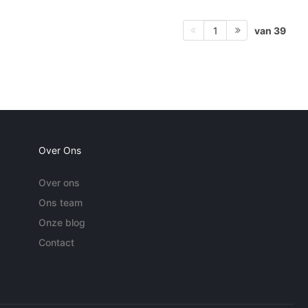
van 39
1
Over Ons
Over ons
Ons team
Onze blog
Contact