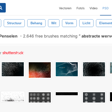
Vectoren
Foto‘s
Video
PSD
Structuur
Behang
Wit
Vorm
Licht
Element
 Penselen
-
2.646 free brushes matching
abstracte werv
or