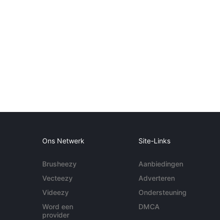
Ons Netwerk
Site-Links
Brusheezy
Aanbiedingen
Vecteezy
Adverteren
Videezy
Ondersteuning
Word een
DMCA
provider