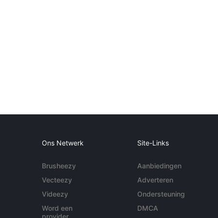
Ons Netwerk
Site-Links
Brusheezy
Aanbiedingen
Vecteezy
Adverteren
Videezy
Ondersteuning
Word een
DMCA
provider