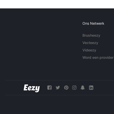
Ons Netwerk
Brusheezy
Vecteezy
Videezy
Word een provider