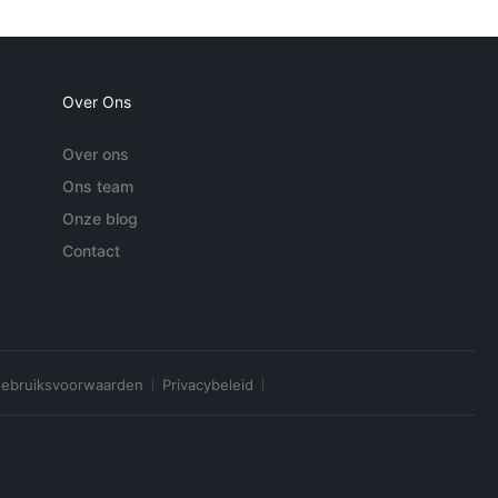
Over Ons
Over ons
Ons team
Onze blog
Contact
ebruiksvoorwaarden
Privacybeleid