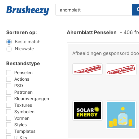
Sorteren op:
Ahornblatt Penselen
-
406 fr
Beste match
Nieuwste
Afbeeldingen gesponsord do
Bestandstype
Penselen
Actions
PSD
Patronen
Kleurovergangen
Textures
Symbolen
Vormen
Styles
Templates
Ui Kits