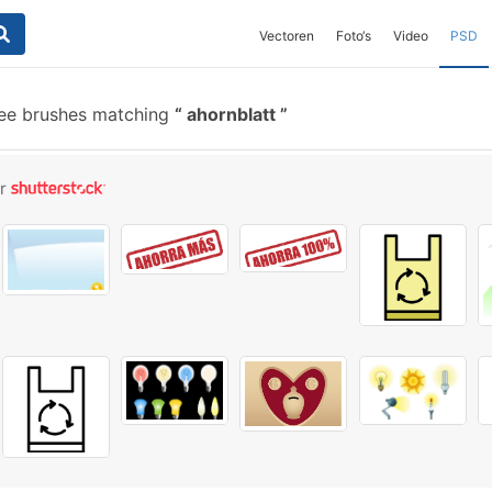
Vectoren
Foto‘s
Video
PSD
ee brushes matching
ahornblatt
or