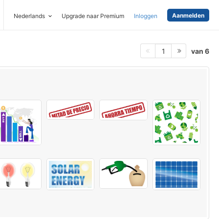
Aanmelden
Nederlands
Upgrade naar Premium
Inloggen
van 6
1