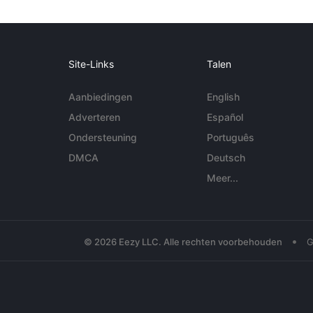
Site-Links
Talen
Aanbiedingen
English
Adverteren
Español
Ondersteuning
Português
DMCA
Deutsch
Meer...
•
© 2026 Eezy LLC. Alle rechten voorbehouden
G