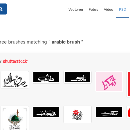
Vectoren
Foto‘s
Video
PSD
ree brushes matching
arabic brush
or