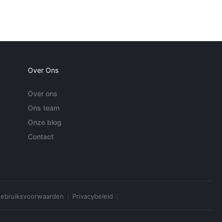
Over Ons
Over ons
Ons team
Onze blog
Contact
ebruiksvoorwaarden
Privacybeleid