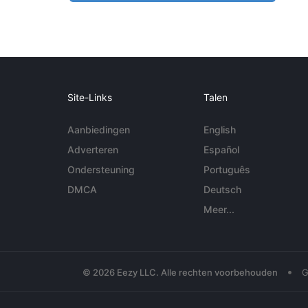
Site-Links
Talen
Aanbiedingen
English
Adverteren
Español
Ondersteuning
Português
DMCA
Deutsch
Meer...
•
© 2026 Eezy LLC. Alle rechten voorbehouden
G