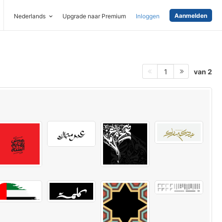
Aanmelden
Nederlands
Upgrade naar Premium
Inloggen
van 2
1