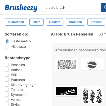
Islamitisch
Islam
Oosters
Arabisch
Arabesk
Sorteren op:
Arabic Brush Penselen
-
63 f
Beste match
Nieuwste
Afbeeldingen gesponsord do
Bestandstype
Penselen
Actions
PSD
Patronen
Kleurovergangen
Textures
Symbolen
Vormen
Styles