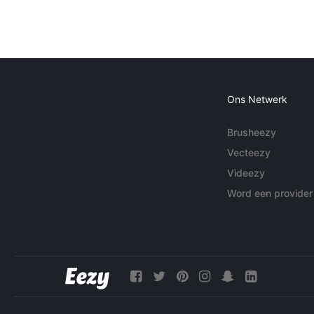
Ons Netwerk
Brusheezy
Vecteezy
Videezy
Word een provider