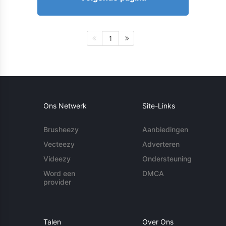
1
Ons Netwerk
Site-Links
Brusheezy
Aanbiedingen
Vecteezy
Adverteren
Videezy
Ondersteuning
Word een
DMCA
provider
Talen
Over Ons