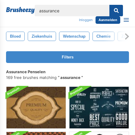
lose
Inloggen
Aanmelden
Bloed
Ziekenhuis
Wetenschap
Chemie
Ziekte
Filters
Assurance Penselen
169 free brushes matching
assurance