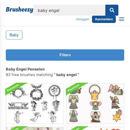
lose
Inloggen
Aanmelden
Baby
Filters
Baby Engel Penselen
83 free brushes matching
baby engel