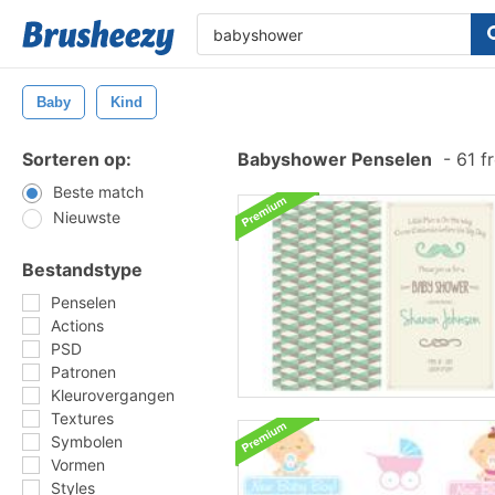
Baby
Kind
Sorteren op:
Babyshower Penselen
-
61 f
Beste match
Nieuwste
Bestandstype
Penselen
Actions
PSD
Patronen
Kleurovergangen
Textures
Symbolen
Vormen
Styles