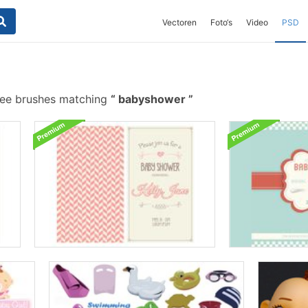
Vectoren
Foto‘s
Video
PSD
ree brushes matching
babyshower