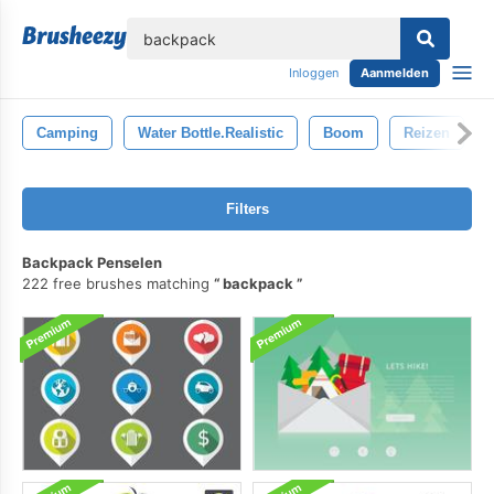
lose
Inloggen
Aanmelden
Camping
Water Bottle.realistic
Boom
Reizen
Filters
Backpack Penselen
222 free brushes matching
backpack