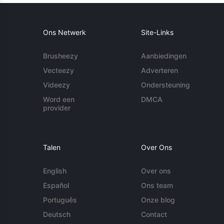
Ons Netwerk
Site-Links
Brusheezy
Aanbiedingen
Vecteezy
Adverteren
Videezy
Ondersteuning
Word een
DMCA
provider
Talen
Over Ons
English
Over ons
Español
Ons team
Português
Onze blog
Deutsch
Contact