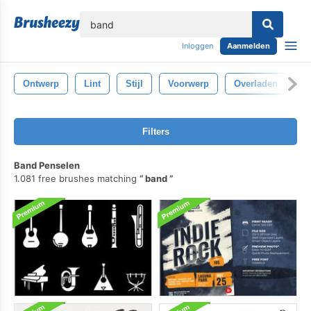
lose
Inloggen
Aanmelden
Ontwerp
Lint
Stijl
Voorwerp
Overladen
R
Filters
Band Penselen
1.081 free brushes matching
band