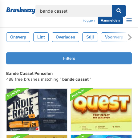
lose
Inloggen
Aanmelden
Ontwerp
Lint
Overladen
Stijl
Voorwerp
R
Filters
Bande Casset Penselen
488 free brushes matching
bande casset