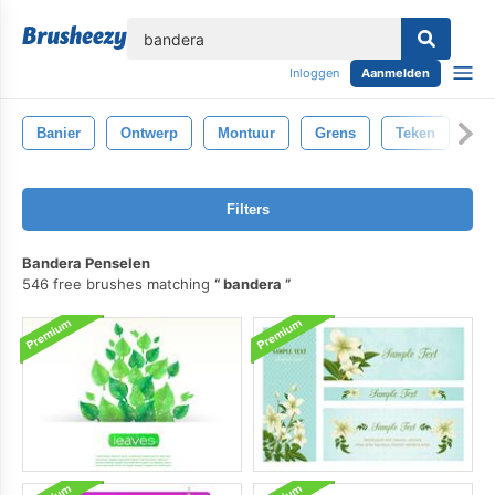
lose
Inloggen
Aanmelden
Banier
Ontwerp
Montuur
Grens
Teken
La
Filters
Bandera Penselen
546 free brushes matching
bandera