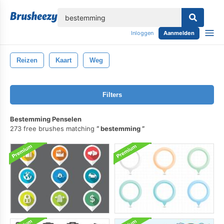
lose
Inloggen
Aanmelden
Reizen
Kaart
Weg
Filters
Bestemming Penselen
273 free brushes matching
bestemming