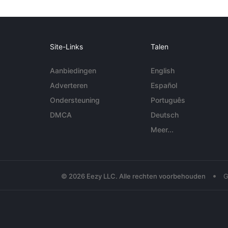
Site-Links
Talen
Aanbiedingen
English
Adverteren
Español
Ondersteuning
Português
DMCA
Deutsch
Meer...
•
© 2026 Eezy LLC. Alle rechten voorbehouden
G