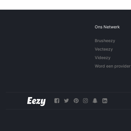
Ons Netwerk
Brusheezy
Vecteezy
Videezy
Word een provider