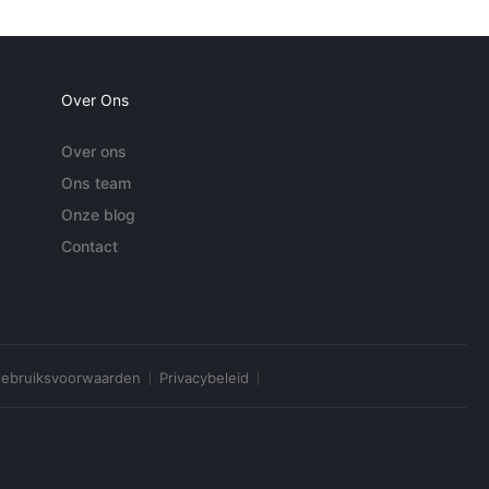
Over Ons
Over ons
Ons team
Onze blog
Contact
ebruiksvoorwaarden
Privacybeleid