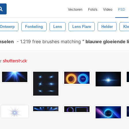
Vectoren
Foto‘s
Video
PSD
Ontwerp
Fonkeling
Lens
Lens Flare
Helder
Kle
nselen
-
1.219 free brushes matching
blauwe gloeiende l
or