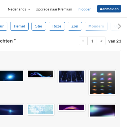
Aanmelden
Nederlands
Upgrade naar Premium
Inloggen
ur
Hemel
Ster
Roze
Zon
Mondern
Optisc
ichten
van 23
1