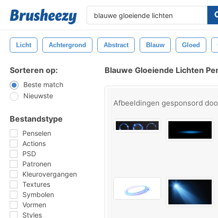
Licht
Achtergrond
Abstract
Blauw
Gloed
Sorteren op:
Blauwe Gloeiende Lichten Pe
Beste match
Nieuwste
Afbeeldingen gesponsord do
Bestandstype
Penselen
Actions
PSD
Patronen
Kleurovergangen
Textures
Symbolen
Vormen
Styles