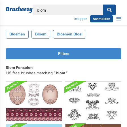
lose
Inloggen
Aanmelden
Bloemen
Bloem
Bloemen Bloei
Filters
Blom Penselen
115 free brushes matching
blom