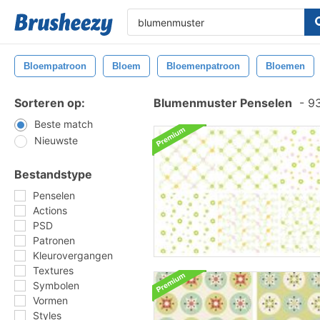
Bloempatroon
Bloem
Bloemenpatroon
Bloemen
Sorteren op:
Blumenmuster Penselen
-
93
Beste match
Nieuwste
Bestandstype
Penselen
Actions
PSD
Patronen
Kleurovergangen
Textures
Symbolen
Vormen
Styles