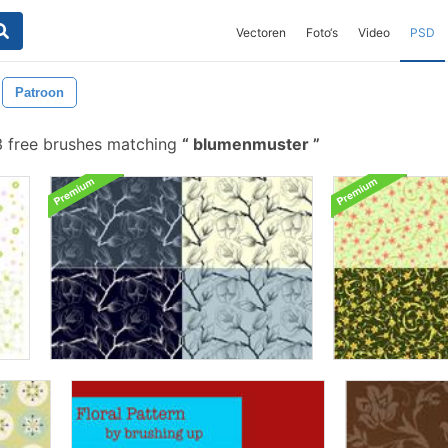
Vectoren
Foto‘s
Video
PSD
Patroon
 free brushes matching
blumenmuster