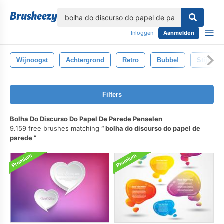
lose
Inloggen
Aanmelden
Wijnoogst
Achtergrond
Retro
Bubbel
Stijl
Filters
Bolha Do Discurso Do Papel De Parede Penselen
9.159 free brushes matching
bolha do discurso do papel de
parede