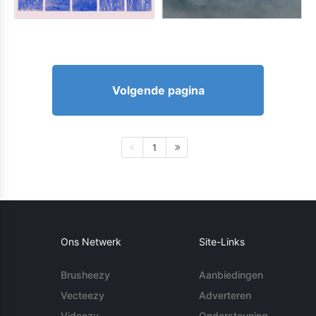
Volgende pagina
1
Ons Netwerk
Site-Links
Brusheezy
Aanbiedingen
Vecteezy
Adverteren
Videezy
Ondersteuning