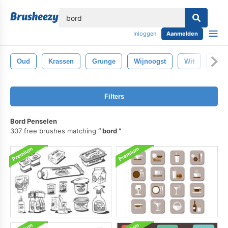
lose
Inloggen
Aanmelden
Oud
Krassen
Grunge
Wijnoogst
Wit
Zwar
Filters
Bord Penselen
307 free brushes matching
bord