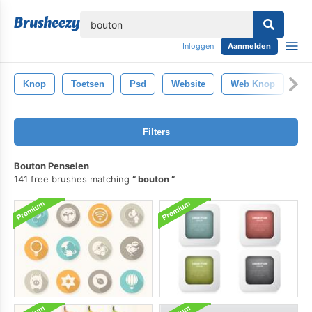
lose
Inloggen
Aanmelden
Knop
Toetsen
Psd
Website
Web Knop
Filters
Bouton Penselen
141 free brushes matching
bouton