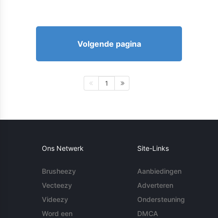
Volgende pagina
1
Ons Netwerk
Site-Links
Brusheezy
Aanbiedingen
Vecteezy
Adverteren
Videezy
Ondersteuning
Word een
DMCA