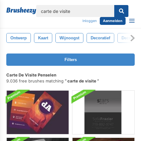
lose
Inloggen
Aanmelden
Ontwerp
Kaart
Wijnoogst
Decoratief
Decoratie
Filters
Carte De Visite Penselen
9.036 free brushes matching
carte de visite