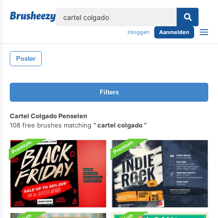
lose
Inloggen
Aanmelden
Poster
Filters
Cartel Colgado Penselen
108 free brushes matching
cartel colgado