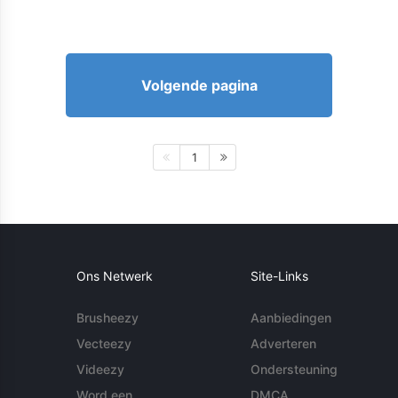
Volgende pagina
1
Ons Netwerk
Site-Links
Brusheezy
Aanbiedingen
Vecteezy
Adverteren
Videezy
Ondersteuning
Word een
DMCA