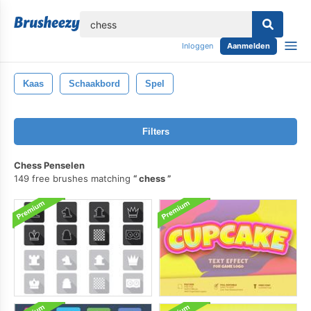
lose
Inloggen
Aanmelden
Kaas
Schaakbord
Spel
Filters
Chess Penselen
149 free brushes matching
chess