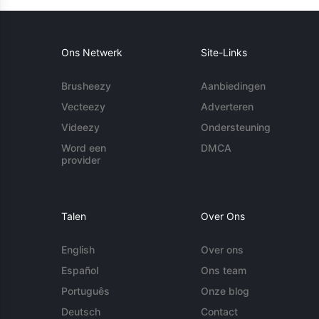
Ons Netwerk
Site-Links
Brusheezy
Aanbiedingen
Vecteezy
Adverteren
Videezy
Ondersteuning
Word een
DMCA
provider
Talen
Over Ons
English
Over ons
Español
Ons team
Português
Onze blog
Deutsch
Contact