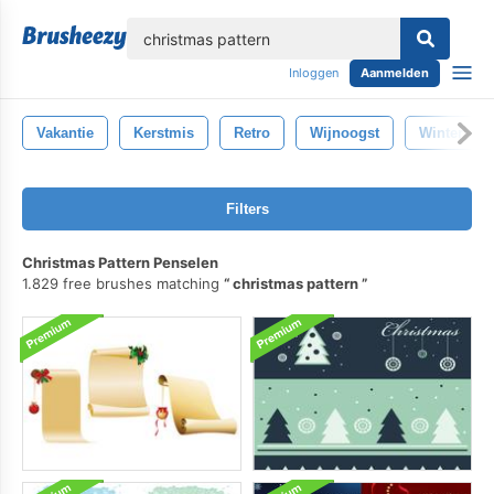
lose
Inloggen
Aanmelden
Vakantie
Kerstmis
Retro
Wijnoogst
Winter
Filters
Christmas Pattern Penselen
1.829 free brushes matching
christmas pattern