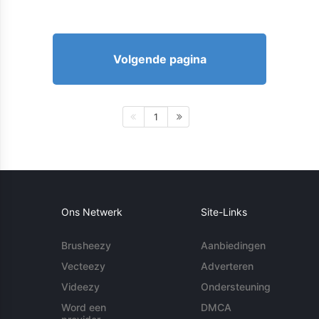
Volgende pagina
1
Ons Netwerk
Site-Links
Brusheezy
Aanbiedingen
Vecteezy
Adverteren
Videezy
Ondersteuning
Word een
DMCA