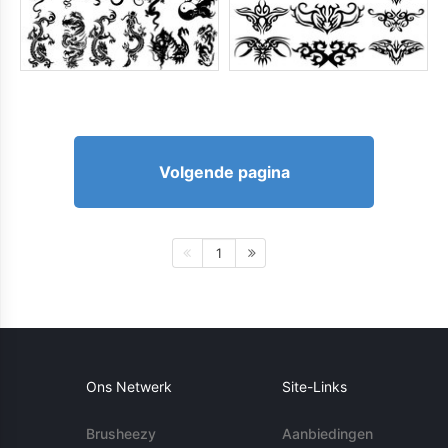
Volgende pagina
1
Ons Netwerk
Site-Links
Brusheezy
Aanbiedingen