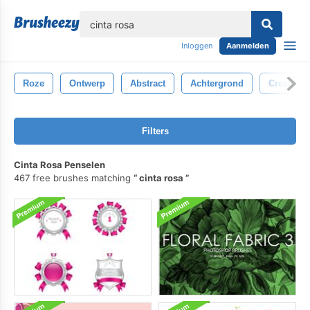
lose
Inloggen
Aanmelden
Roze
Ontwerp
Abstract
Achtergrond
Creatief
Filters
Cinta Rosa Penselen
467 free brushes matching
cinta rosa